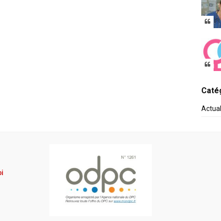
Catég
Actua
pi