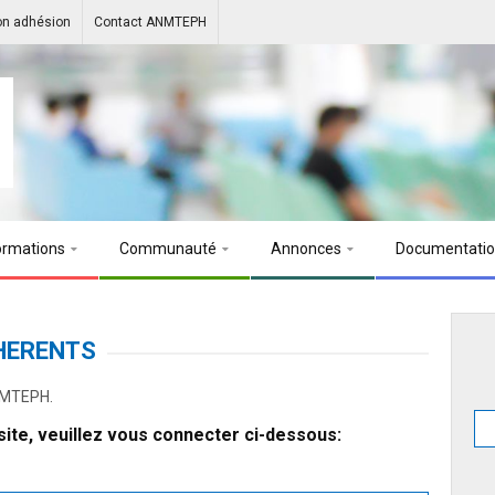
on adhésion
Contact ANMTEPH
ormations
Communauté
Annonces
Documentati
HERENTS
ANMTEPH.
ite, veuillez vous connecter ci-dessous: