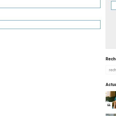
Reche
Actua