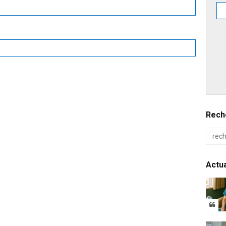
Reche
Actua