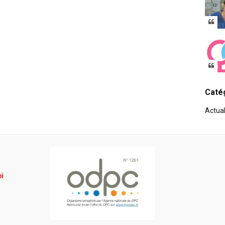
Catég
Actua
pi