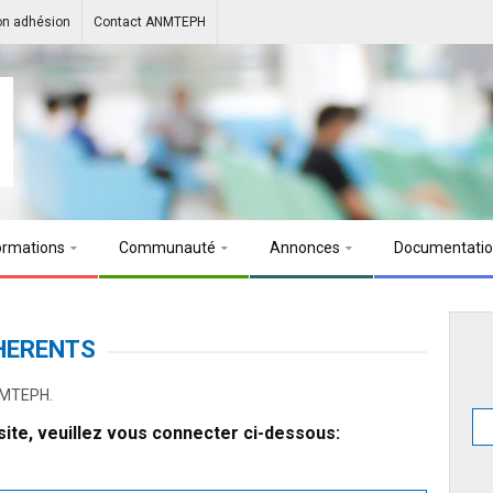
on adhésion
Contact ANMTEPH
ormations
Communauté
Annonces
Documentati
HERENTS
ANMTEPH.
ite, veuillez vous connecter ci-dessous: