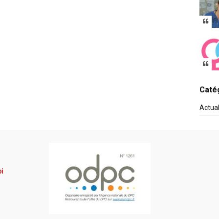
Catég
Actua
pi