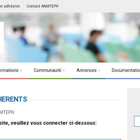
on adhésion
Contact ANMTEPH
ormations
Communauté
Annonces
Documentati
HERENTS
ANMTEPH.
ite, veuillez vous connecter ci-dessous: