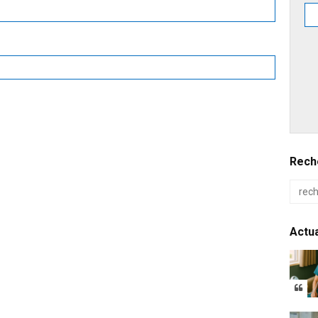
Reche
Actua