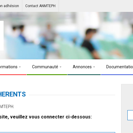
on adhésion
Contact ANMTEPH
ormations
Communauté
Annonces
Documentati
HERENTS
ANMTEPH.
ite, veuillez vous connecter ci-dessous: