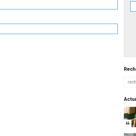
Reche
Actua