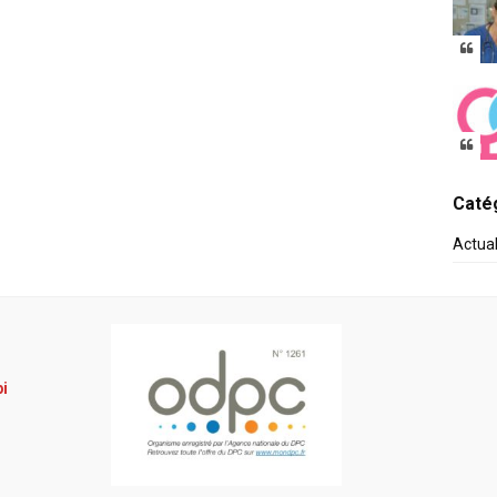
Catég
Actua
pi