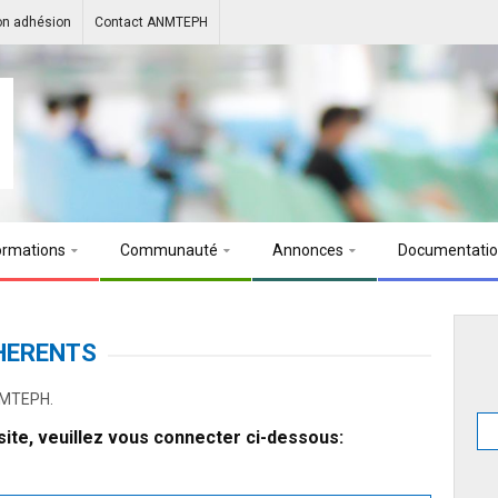
on adhésion
Contact ANMTEPH
ormations
Communauté
Annonces
Documentati
HERENTS
ANMTEPH.
ite, veuillez vous connecter ci-dessous: