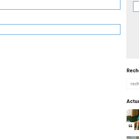
Reche
Actua