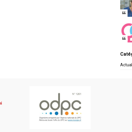
Catég
Actua
pi