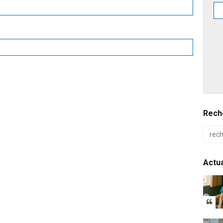
Reche
Actua