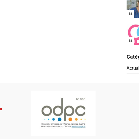
Catég
Actua
pi