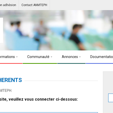
on adhésion
Contact ANMTEPH
ormations
Communauté
Annonces
Documentati
HERENTS
ANMTEPH.
ite, veuillez vous connecter ci-dessous: