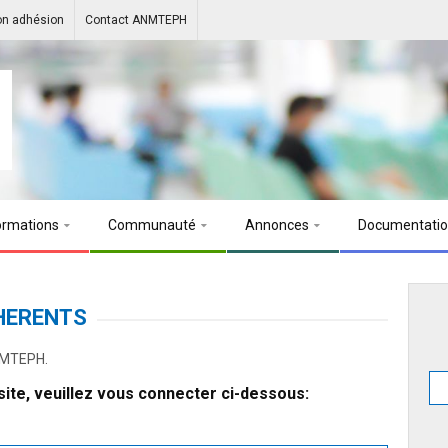
on adhésion
Contact ANMTEPH
ormations
Communauté
Annonces
Documentati
HERENTS
ANMTEPH.
ite, veuillez vous connecter ci-dessous: