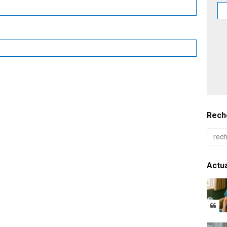
Reche
Actua