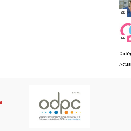
Catég
Actua
pi