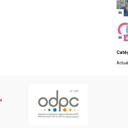
Catég
Actua
pi