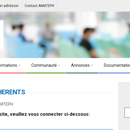
on adhésion
Contact ANMTEPH
ormations
Communauté
Annonces
Documentati
HERENTS
ANMTEPH.
ite, veuillez vous connecter ci-dessous: