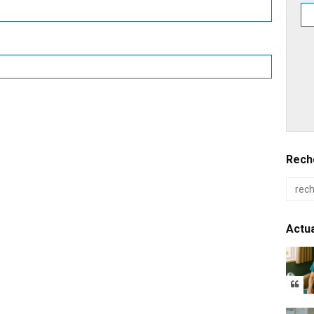
Reche
Actua