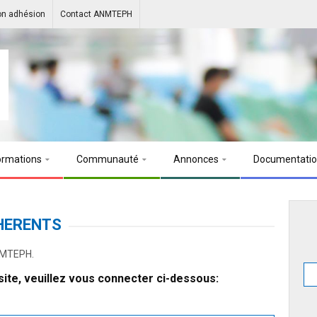
on adhésion
Contact ANMTEPH
ormations
Communauté
Annonces
Documentati
HERENTS
ANMTEPH.
ite, veuillez vous connecter ci-dessous: