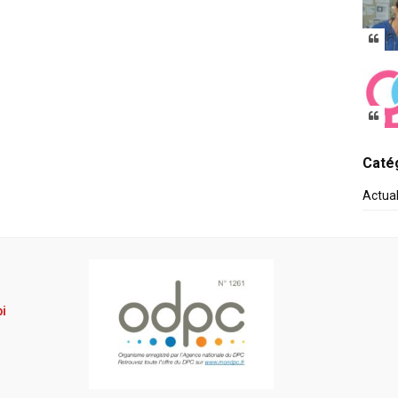
Catég
Actua
pi