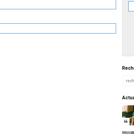
Reche
Actua