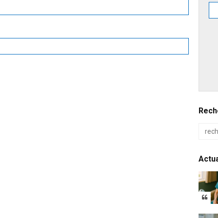
Reche
Actua