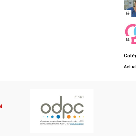
Catég
Actua
pi