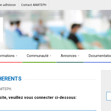
on adhésion
Contact ANMTEPH
ormations
Communauté
Annonces
Documentati
HERENTS
ANMTEPH.
ite, veuillez vous connecter ci-dessous: