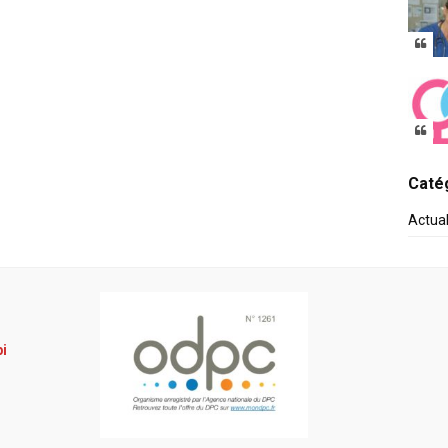
Catég
Actua
pi