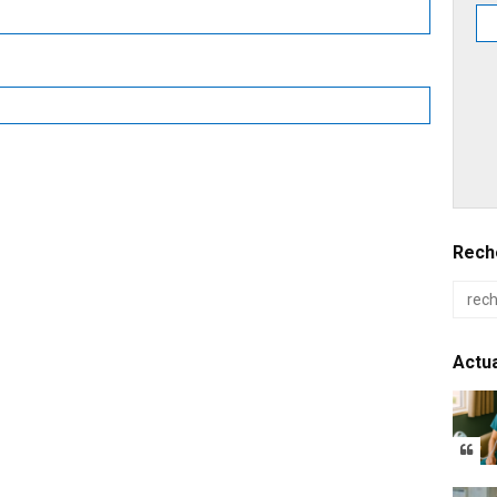
Reche
Actua