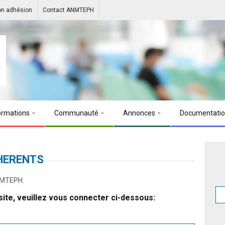
on adhésion
Contact ANMTEPH
ormations
Communauté
Annonces
Documentati
HERENTS
ANMTEPH.
ite, veuillez vous connecter ci-dessous: