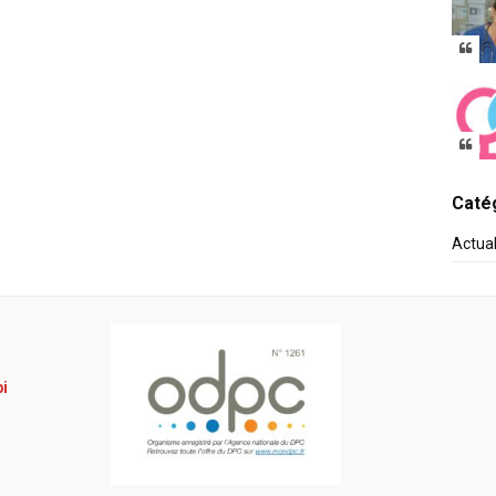
Catég
Actua
pi