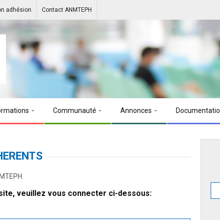
on adhésion
Contact ANMTEPH
ormations
Communauté
Annonces
Documentati
HERENTS
ANMTEPH.
ite, veuillez vous connecter ci-dessous: