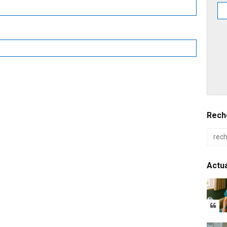
Reche
Actua