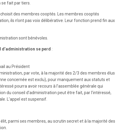
e fait par tiers.
ion choisit des membres cooptés. Les membres cooptés
ion, ils n’ont pas voix délibérative. Leur fonction prend fin aux
istration sont bénévoles.
 d’administration se perd
:
ail au Président
dministration, par vote, à la majorité des 2/3 des membres élus
onne concernée est exclu), pour manquement aux statuts et
ntéressé pourra avoir recours à l’assemblée générale qui
n du conseil d’administration peut être fait, par l’intéressé,
e. L’appel est suspensif.
 élit, parmi ses membres, au scrutin secret et à la majorité des
ion.