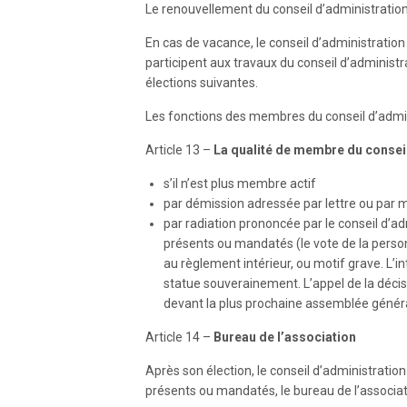
Le renouvellement du conseil d’administration s
En cas de vacance, le conseil d’administrat
participent aux travaux du conseil d’administrat
élections suivantes.
Les fonctions des membres du conseil d’admin
Article 13 –
La qualité de membre du conseil
s’il n’est plus membre actif
par démission adressée par lettre ou par m
par radiation prononcée par le conseil d’a
présents ou mandatés (le vote de la pers
au règlement intérieur, ou motif grave. L’i
statue souverainement. L’appel de la décisio
devant la plus prochaine assemblée général
Article 14 –
Bureau de l’association
Après son élection, le conseil d’administration
présents ou mandatés, le bureau de l’associat