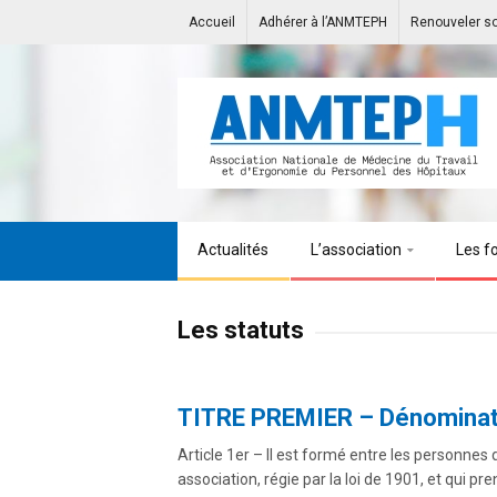
Accueil
Adhérer à l’ANMTEPH
Renouveler s
Actualités
L’association
Les f
Les statuts
TITRE PREMIER – Dénominatio
Article 1er – Il est formé entre les personne
association, régie par la loi de 1901, et qui p