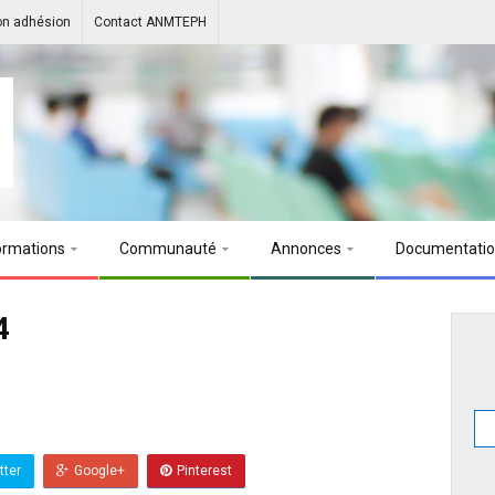
on adhésion
Contact ANMTEPH
ormations
Communauté
Annonces
Documentati
4
s
tter
Google+
Pinterest