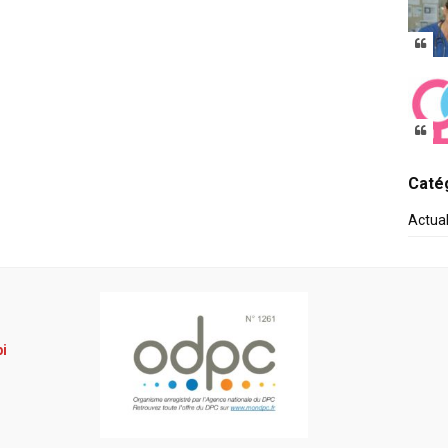
Catég
Actua
pi