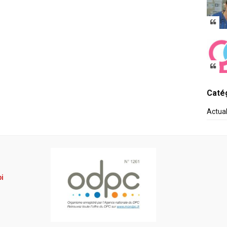
Catég
Actua
pi