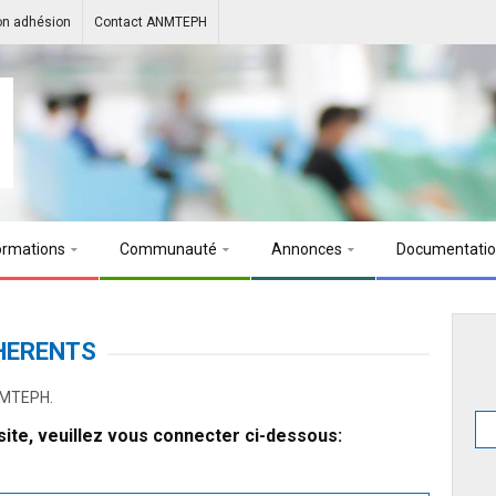
on adhésion
Contact ANMTEPH
ormations
Communauté
Annonces
Documentati
HERENTS
ANMTEPH.
ite, veuillez vous connecter ci-dessous: