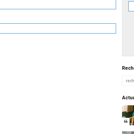
Reche
Actua