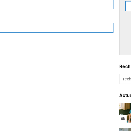
Reche
Actua