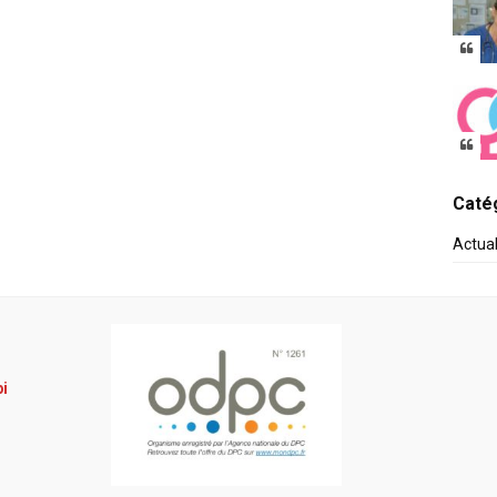
Catég
Actua
pi