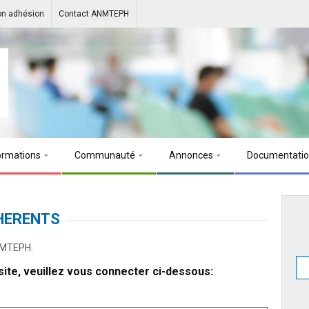
on adhésion
Contact ANMTEPH
ormations
Communauté
Annonces
Documentati
HERENTS
ANMTEPH.
ite, veuillez vous connecter ci-dessous: