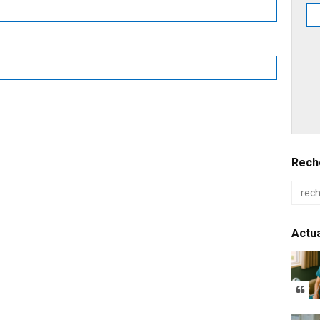
Reche
Actua