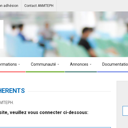
on adhésion
Contact ANMTEPH
ormations
Communauté
Annonces
Documentati
HERENTS
ANMTEPH.
ite, veuillez vous connecter ci-dessous: