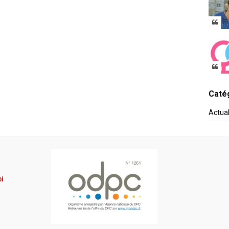
Catég
Actua
pi