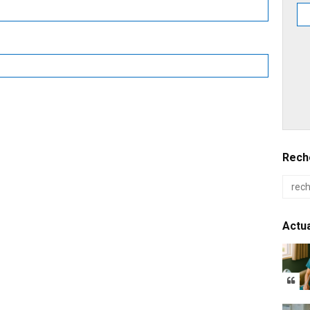
Reche
Actua