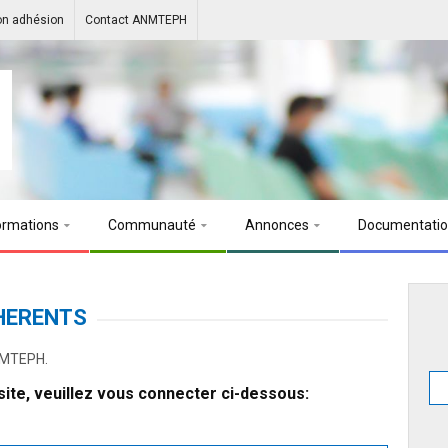
on adhésion
Contact ANMTEPH
ormations
Communauté
Annonces
Documentati
HERENTS
ANMTEPH.
ite, veuillez vous connecter ci-dessous: