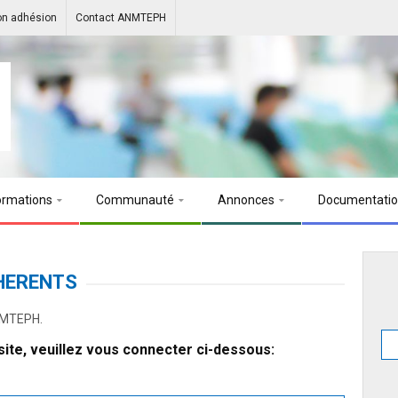
on adhésion
Contact ANMTEPH
ormations
Communauté
Annonces
Documentati
HERENTS
ANMTEPH.
ite, veuillez vous connecter ci-dessous: