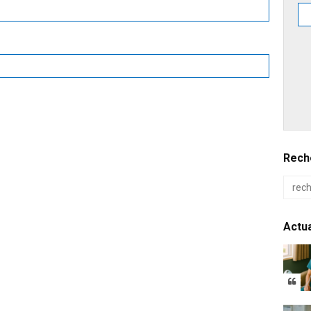
Reche
Actua