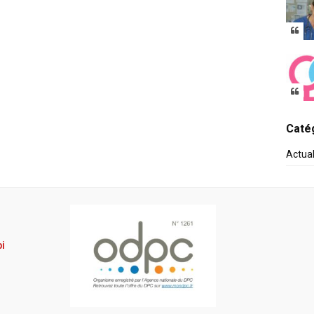
Catég
Actua
pi