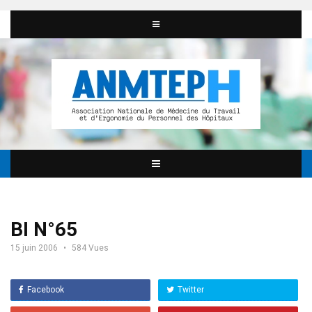
BI N°65
15 juin 2006
584 Vues
Facebook
Twitter