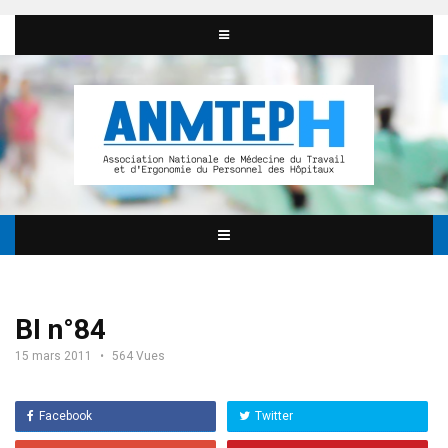
BI n°84
15 mars 2011
564 Vues
Facebook
Twitter