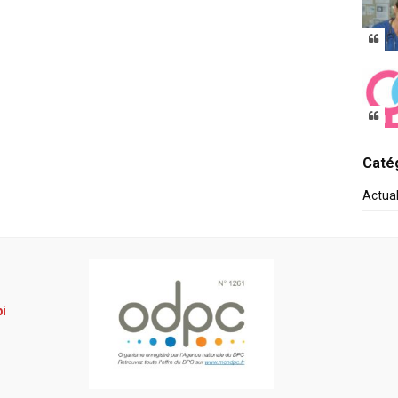
Catég
Actua
pi