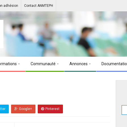
on adhésion
Contact ANMTEPH
ormations
Communauté
Annonces
Documentati
tter
Google+
Pinterest