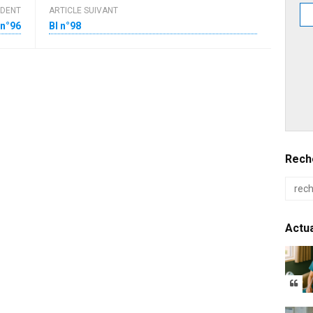
ÉDENT
ARTICLE SUIVANT
 n°96
BI n°98
Reche
Actua