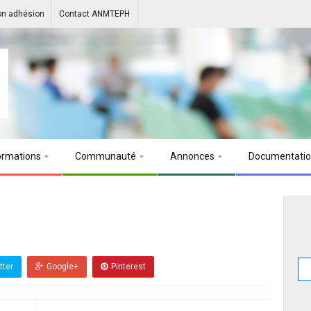
on adhésion
Contact ANMTEPH
ormations
Communauté
Annonces
Documentati
tter
Google+
Pinterest