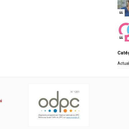
Catég
Actua
pi