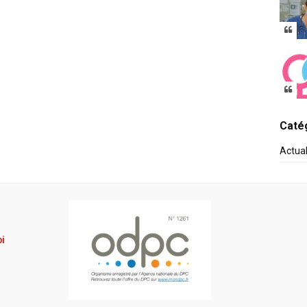
Catég
Actua
pi