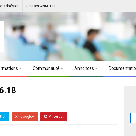
on adhésion
Contact ANMTEPH
ormations
Communauté
Annonces
Documentati
6.18
tter
Google+
Pinterest