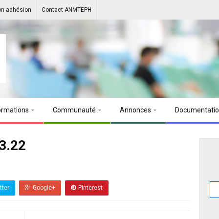
on adhésion
Contact ANMTEPH
ormations
Communauté
Annonces
Documentati
3.22
tter
Google+
Pinterest