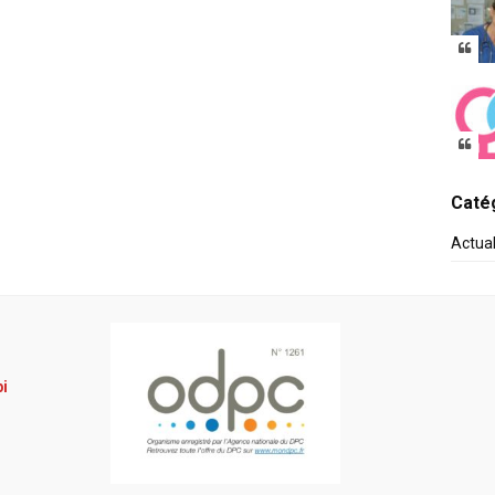
Catég
Actua
pi