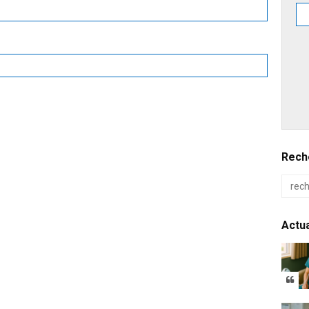
Reche
Actua