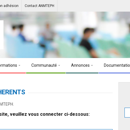
on adhésion
Contact ANMTEPH
ormations
Communauté
Annonces
Documentati
HERENTS
ANMTEPH.
ite, veuillez vous connecter ci-dessous: