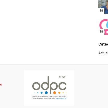
Catég
Actua
pi