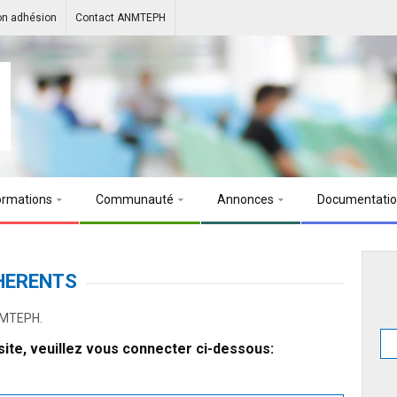
on adhésion
Contact ANMTEPH
ormations
Communauté
Annonces
Documentati
HERENTS
ANMTEPH.
ite, veuillez vous connecter ci-dessous: