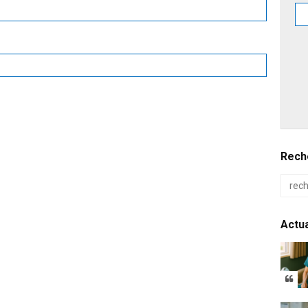
Reche
Actua