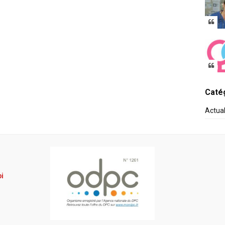
Catég
Actua
pi