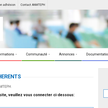
on adhésion
Contact ANMTEPH
ormations
Communauté
Annonces
Documentati
HERENTS
ANMTEPH.
ite, veuillez vous connecter ci-dessous: