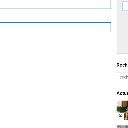
Reche
Actua