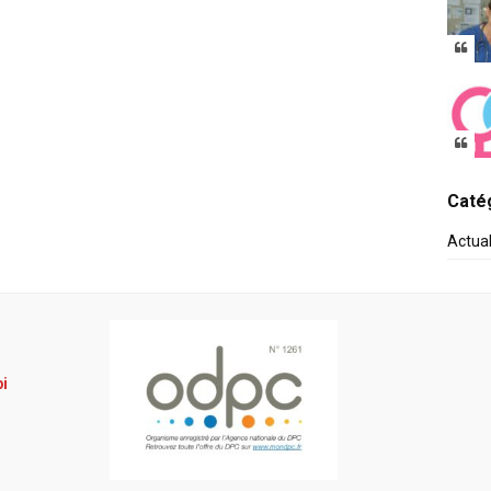
Catég
Actua
pi