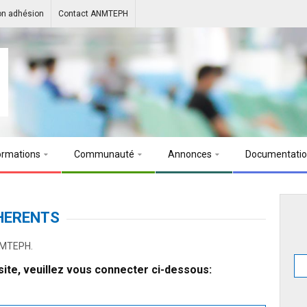
on adhésion
Contact ANMTEPH
ormations
Communauté
Annonces
Documentati
HERENTS
ANMTEPH.
ite, veuillez vous connecter ci-dessous: