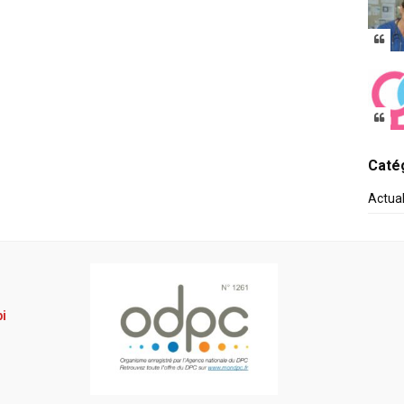
Catég
Actua
pi