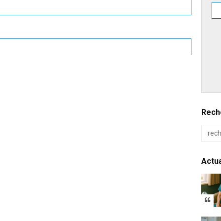
Reche
Actua