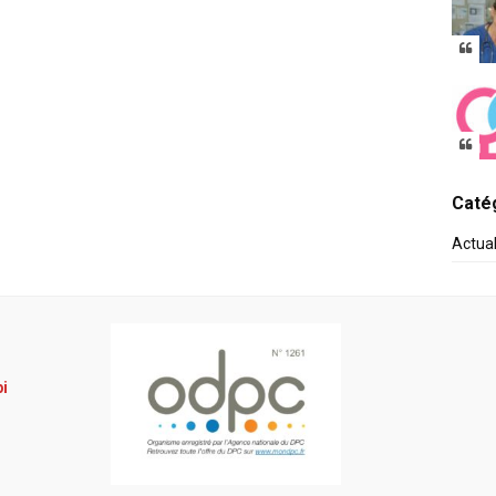
Catég
Actua
pi