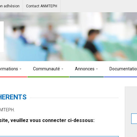
on adhésion
Contact ANMTEPH
ormations
Communauté
Annonces
Documentati
HERENTS
ANMTEPH.
ite, veuillez vous connecter ci-dessous: