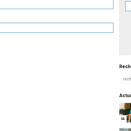
Reche
Actua