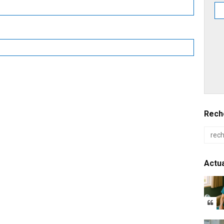
Reche
Actua