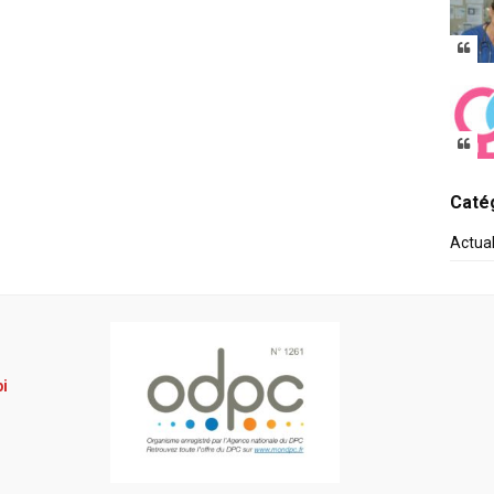
Catég
Actua
pi