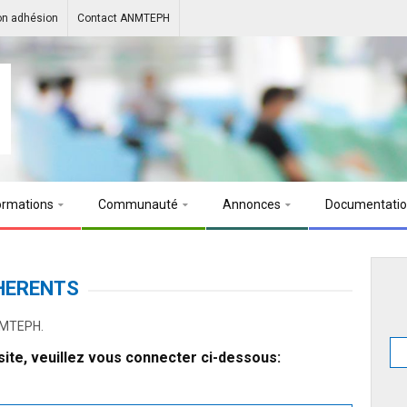
on adhésion
Contact ANMTEPH
ormations
Communauté
Annonces
Documentati
HERENTS
ANMTEPH.
ite, veuillez vous connecter ci-dessous: