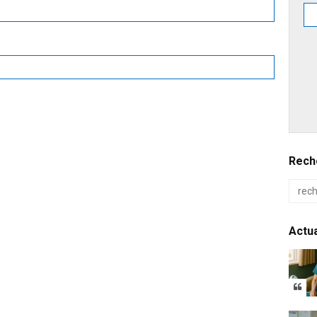
Reche
Actua