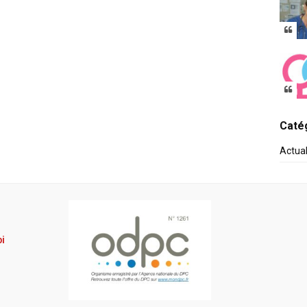
Catég
Actua
pi