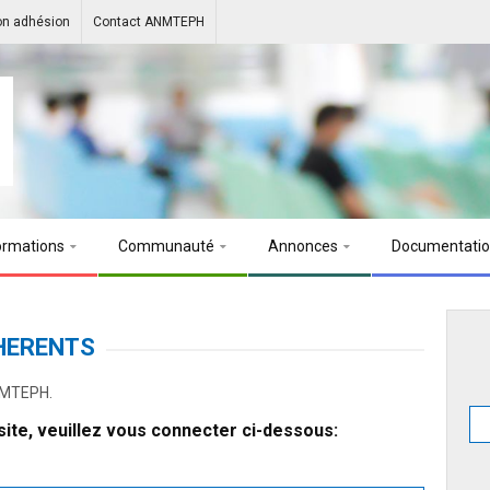
on adhésion
Contact ANMTEPH
ormations
Communauté
Annonces
Documentati
HERENTS
ANMTEPH.
ite, veuillez vous connecter ci-dessous: