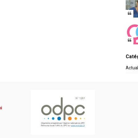
Catég
Actua
pi