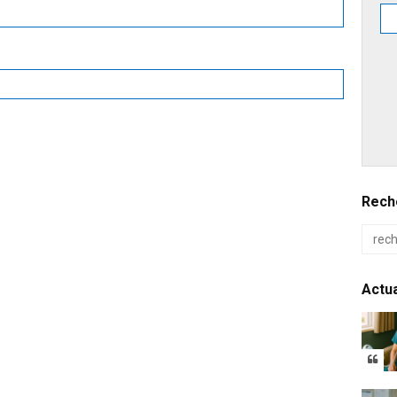
Reche
Actua