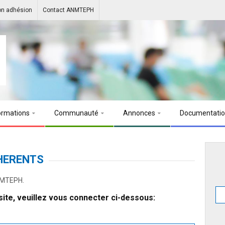
on adhésion
Contact ANMTEPH
ormations
Communauté
Annonces
Documentati
HERENTS
ANMTEPH.
ite, veuillez vous connecter ci-dessous: