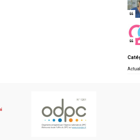
Catég
Actua
pi