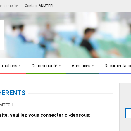
on adhésion
Contact ANMTEPH
ormations
Communauté
Annonces
Documentati
HERENTS
ANMTEPH.
ite, veuillez vous connecter ci-dessous: