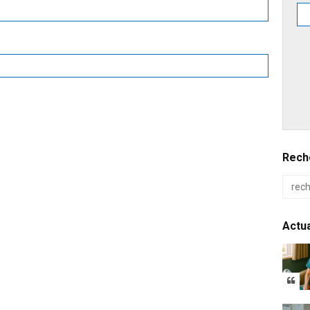
Reche
Actua