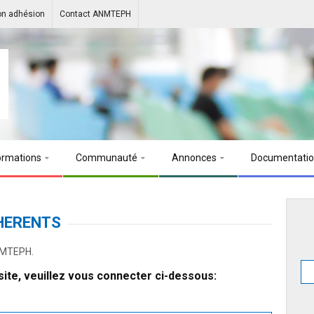
on adhésion
Contact ANMTEPH
ormations
Communauté
Annonces
Documentati
HERENTS
ANMTEPH.
ite, veuillez vous connecter ci-dessous: