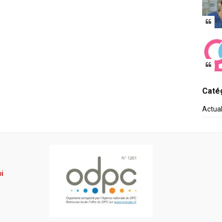
Catég
Actua
pi