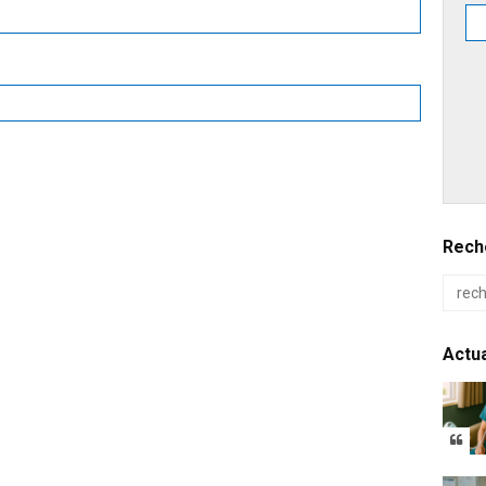
Reche
Actua