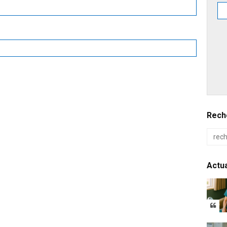
Reche
Actua