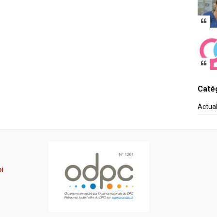
Catég
Actua
pi