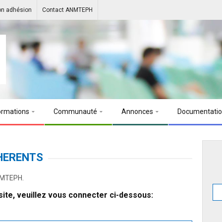
on adhésion
Contact ANMTEPH
ormations
Communauté
Annonces
Documentati
HERENTS
ANMTEPH.
ite, veuillez vous connecter ci-dessous: