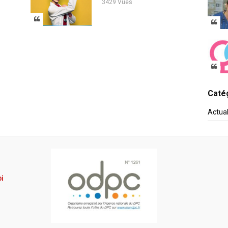
3429 Vues
Catég
Actua
pi