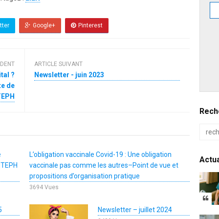
tter
Google+
Pinterest
ÉDENT
ARTICLE SUIVANT
tal ?
Newsletter - juin 2023
te de
TEPH
Reche
e
L’obligation vaccinale Covid-19 : Une obligation
Actua
NMTEPH
vaccinale pas comme les autres–Point de vue et
propositions d’organisation pratique
3694 Vues
5
Newsletter – juillet 2024