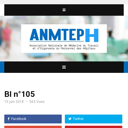
BI n°105
15 juin 2018
563 Vues
Facebook
Twitter