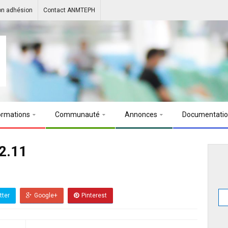
on adhésion
Contact ANMTEPH
ormations
Communauté
Annonces
Documentati
2.11
tter
Google+
Pinterest