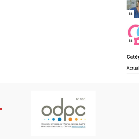
Catég
Actua
pi