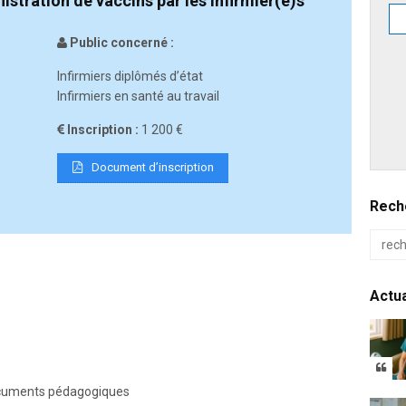
inistration de vaccins par les infirmier(e)s
Public concerné :
Infirmiers diplômés d’état
Infirmiers en santé au travail
Inscription :
1 200 €
Document d’inscription
Reche
Actua
documents pédagogiques