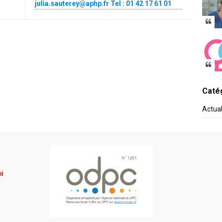
julia.sauterey@aphp.fr Tel : 01 42 17 61 01
Catég
Actua
pi