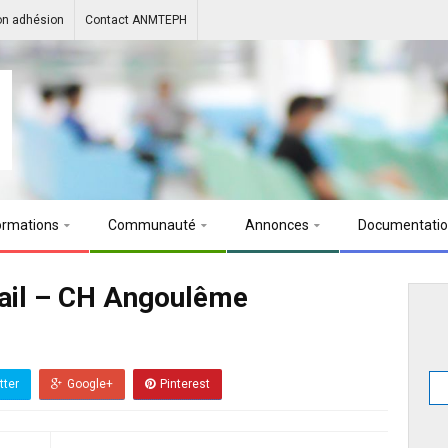
on adhésion
Contact ANMTEPH
ormations
Communauté
Annonces
Documentati
vail – CH Angoulême
tter
Google+
Pinterest